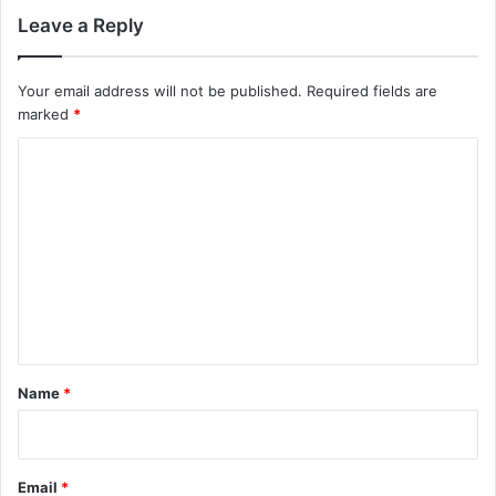
Leave a Reply
Your email address will not be published.
Required fields are
marked
*
C
o
m
m
e
n
t
*
Name
*
Email
*