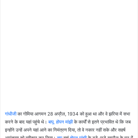
गांधीजी
का गोमिया आगमन 28 अप्रैल, 1934 को हुआ था और वे झरिया में सभा
करने के बाद यहां पहुंचे थे।
बापू
होपन मांझी
के कार्यों से इतने प्रभावित थे कि जब
इन्होंने उन्हें अपने यहां आने का निमंत्रण दिया, तो वे नकार नहीं सके और सहर्ष
आमंत्रण को स्वीकार कर लिया।
बापू
वहां
होपन मांझी
के टूटे-फूटे खपरैल के घर में