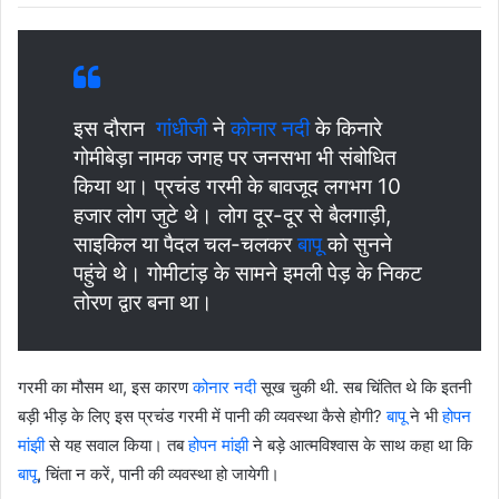
इस दौरान
गांधीजी
ने
कोनार नदी
के किनारे
गोमीबेड़ा नामक जगह पर जनसभा भी संबोधित
किया था। प्रचंड गरमी के बावजूद लगभग 10
हजार लोग जुटे थे। लोग दूर-दूर से बैलगाड़ी,
साइकिल या पैदल चल-चलकर
बापू
को सुनने
पहुंचे थे। गोमीटांड़ के सामने इमली पेड़ के निकट
तोरण द्वार बना था।
गरमी का मौसम था, इस कारण
कोनार नदी
सूख चुकी थी. सब चिंतित थे कि इतनी
बड़ी भीड़ के लिए इस प्रचंड गरमी में पानी की व्यवस्था कैसे होगी?
बापू
ने भी
होपन
मांझी
से यह सवाल किया। तब
होपन मांझी
ने बड़े आत्मविश्वास के साथ कहा था कि
बापू
, चिंता न करें, पानी की व्यवस्था हो जायेगी।