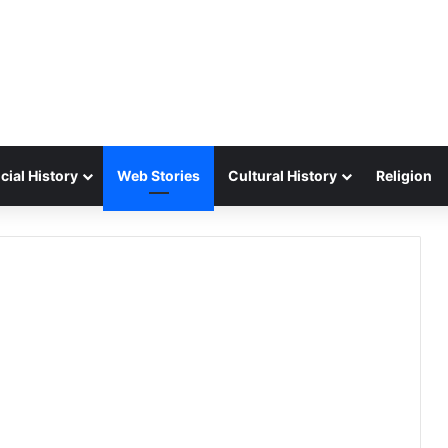
cial History
Web Stories
Cultural History
Religion
जब गांधीजी ने कहा मुझे
क्या रवींद्रनाथ टैगोर ने
हर सजा मंजूर है
जॉर्ज पंचम के सम्मान में
लिखा था ‘जन गण मन…
ble
By Editor, The Credible
By Editor, The Credible
History
History