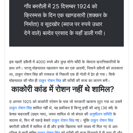
गाँव बमरौली में 25 दिसम्बर 1924 को
क्रिस्मस के दिन एक खाण्डसारी (शक्कर के
निर्माता) व सूदखोर (ब्याज पर रुपये उधार
देने वाले) बल्देव प्रसाद के यहाँ डाली गयी।
इस पहली डकैती में 4000 रुपये और कुछ सोने-चाँदी के जेवरात क्रान्तिकारियों के
हाथ लगे। परन्तु मोहनलाल पहलवान नाम का एक आदमी, जिसने डकैतों को ललकारा
था, ठाकुर रोशन सिंह की रायफल से निकली एक ही गोली में ढेर हो गया। सिर्फ
मोहनलाल की मौत ही
ठाकुर रोशन सिंह
की फाँसी की सजा का कारण बनी।
काकोरी कांड में रोशन नहीं थे शामिल?
9 अगस्त 1925 को काकोरी स्टेशन के पास जो सरकारी खजाना लूटा गया था उसमें
ठाकुर रोशन सिंह
शामिल नहीं थे, यह हकीकत है किन्तु इन्हीं की आयु (36 वर्ष) के
केशव चक्रवर्ती (छद्म नाम), जरूर शामिल थे जो बंगाल की
अनुशीलन समिति
के
सदस्य थे, फिर भी पकड़े बेचारे
ठाकुर रोशन सिंह
गए। चूंकि
ठाकुर रोशन सिंह
बमरौली डकैती में शामिल थे ही और इनके खिलाफ सारे साक्ष्य भी मिल गए थे अतः
पुलिस ने सारी शक्ति
ठाकुर रोशन सिंह
को फाँसी की सजा दिलवाने में ही लगा दी और