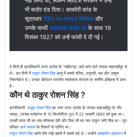
नहीं लिया था, लेकिन ब्रिटिश सरकार ने उन्हें
भी कठोर दंड दिया। काकोरी कांड के
सूत्रधार
पंडित राम प्रसाद बिस्मिल
और
उनके साथी
अशफाक उल्ला खां
के साथ 19
दिसंबर 1927 को उन्हें फांसी दे दी गई।
ये तीनों ही क्रांतिकारी उत्तर प्रदेश के “शहीदगढ़” कहे जाने वाले जनपद शाहजहाँपुर से
थे। इन तीनों में
ठाकुर रोशन सिंह
आयु में सबसे वरिष्ठ, अनुभवी, दक्ष और अचूक
निशानेबाज थे। उनका बलिदान भारतीय स्वतंत्रता संग्राम के स्वर्णिम इतिहास में अमर
है।
कौन थे ठाकुर रोशन सिंह ?
क्रांतिकारी
ठाकुर रोशन सिंह
का जन्म उत्तर प्रदेश के जनपद शाहजहाँपुर के गाँव
नवादा, (कस्बा फतेहगंज से 10 किलोमीटर दूर) में 22 जनवरी 1892 को हुआ था।
उनकी माता जी का नाम कौशल्या देवी और पिता जी का नाम ठाकुर जंगी सिंह था। पूरा
परिवार
आर्य समाज
के विचारों से प्रेरित था।
ठाकुर रोशन सिंह
अपने पाँच भाई-बहनों में सबसे बड़े थे। उन्होंने
असहयोग आंदोलन
में