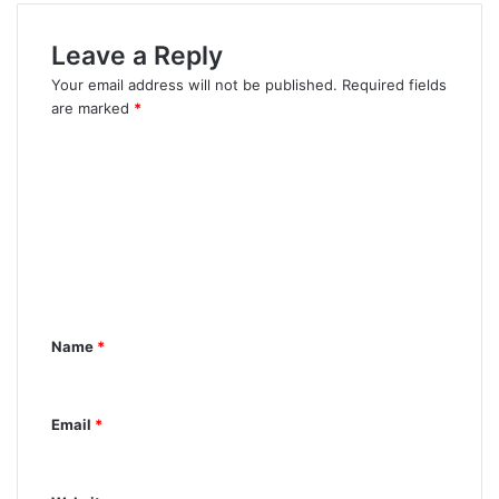
Leave a Reply
Your email address will not be published.
Required fields
are marked
*
C
o
m
m
e
n
Name
*
t
*
Email
*