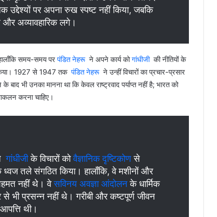
क उद्देश्यों पर अपना रुख स्पष्ट नहीं किया, जबकि
न और अव्यावहारिक लगे।
रहा। हालाँकि समय-समय पर
पंडित नेहरू
ने अपने कार्य को
गांधीजी
की नीतियों के
हीं किया। 1927 से 1947 तक
पंडित नेहरू
ने उन्हीं विचारों का प्रचार-प्रसार
नने के बाद भी उनका मानना था कि केवल राष्ट्रवाद पर्याप्त नहीं है; भारत को
 का आकलन करना चाहिए।
ने
गांधीजी
के विचारों को
वैज्ञानिक दृष्टिकोण
से
 ध्वज तले संगठित किया। हालाँकि, वे मशीनों और
सहमत नहीं थे। वे
सविनय अवज्ञा आंदोलन
के धार्मिक
 से भी प्रसन्न नहीं थे। गरीबी और कष्टपूर्ण जीवन
 आपत्ति थी।