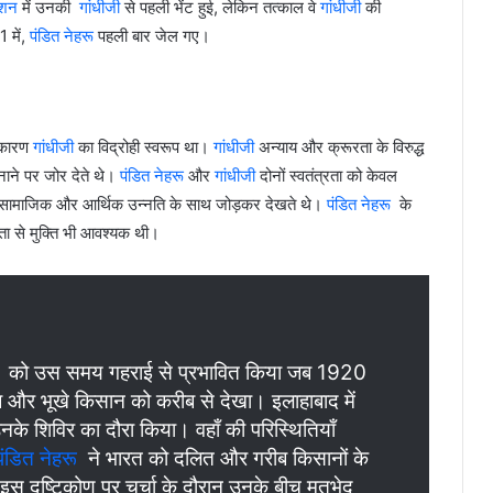
ेशन
में उनकी
गांधीजी
से पहली भेंट हुई, लेकिन तत्काल वे
गांधीजी
की
1 में,
पंडित नेहरू
पहली बार जेल गए।
य कारण
गांधीजी
का विद्रोही स्वरूप था।
गांधीजी
अन्याय और क्रूरता के विरुद्ध
अपनाने पर जोर देते थे।
पंडित नेहरू
और
गांधीजी
दोनों स्वतंत्रता को केवल
की सामाजिक और आर्थिक उन्नति के साथ जोड़कर देखते थे।
पंडित नेहरू
के
ा से मुक्ति भी आवश्यक थी।
को उस समय गहराई से प्रभावित किया जब 1920
 गरीब और भूखे किसान को करीब से देखा। इलाहाबाद में
के शिविर का दौरा किया। वहाँ की परिस्थितियाँ
पंडित नेहरू
ने भारत को दलित और गरीब किसानों के
स दृष्टिकोण पर चर्चा के दौरान उनके बीच मतभेद