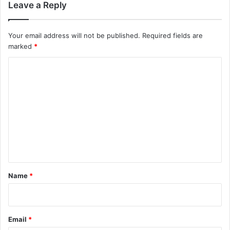
Leave a Reply
Your email address will not be published.
Required fields are
marked
*
C
o
m
m
e
n
t
*
Name
*
Email
*