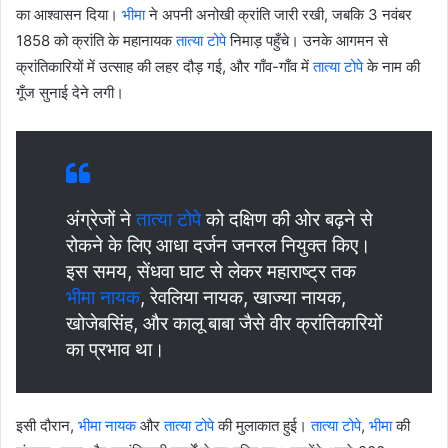
का आश्वासन दिया।
भीमा
ने अपनी अनोखी क्रांति जारी रखी, जबकि 3 नवंबर
1858 को क्रांति के महानायक
तात्या टोपे
निमाड़ पहुँचे। उनके आगमन से
क्रांतिकारियों में उत्साह की लहर दौड़ गई, और गाँव-गाँव में
तात्या टोपे
के नाम की
गूँज सुनाई देने लगी।
अंग्रेजों ने
तात्या टोपे
को दक्षिण की ओर बढ़ने से
रोकने के लिए आधा दर्जन जनरल नियुक्त किए।
इस समय, सेंधवा घाट से लेकर महाराष्ट्र तक
भीमा नायक
, रेवलिया नायक, खाज्या नायक,
खोजेबसिंह, और कालू बाबा जैसे वीर क्रांतिकारियों
का प्रभाव था।
इसी दौरान,
भीमा नायक
और
तात्या टोपे
की मुलाकात हुई।
तात्या टोपे
,
भीमा
की