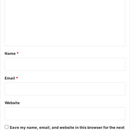
m
m
e
n
t
*
Name
*
Email
*
Website
Save my name, email, and website in this browser for the next