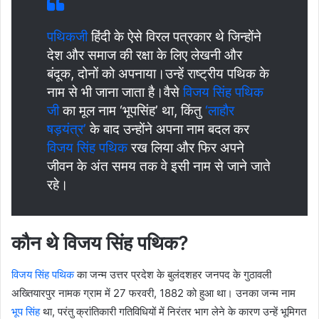
पथिकजी
हिंदी के ऐसे विरल पत्रकार थे जिन्होंने
देश और समाज की रक्षा के लिए लेखनी और
बंदूक, दोनों को अपनाया।उन्हें राष्ट्रीय पथिक
के
नाम से भी जाना जाता है।वैसे
विजय सिंह पथिक
जी
का मूल नाम ‘भूपसिंह’ था, किंतु
‘लाहौर
षड़यंत्र’
के बाद उन्होंने अपना नाम बदल कर
विजय सिंह पथिक
रख लिया और फिर अपने
जीवन के अंत समय तक वे इसी नाम से जाने जाते
रहे।
कौन थे विजय सिंह पथिक?
विजय सिंह पथिक
का जन्म उत्तर प्रदेश के बुलंदशहर जनपद के गुठावली
अख्तियारपुर नामक ग्राम में 27 फरवरी, 1882 को हुआ था। उनका जन्म नाम
भूप सिंह
था, परंतु क्रांतिकारी गतिविधियों में निरंतर भाग लेने के कारण उन्हें भूमिगत