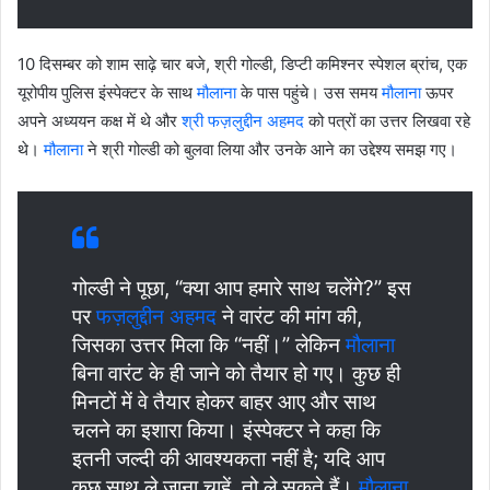
10 दिसम्बर को शाम साढ़े चार बजे, श्री गोल्डी, डिप्टी कमिश्नर स्पेशल ब्रांच, एक
यूरोपीय पुलिस इंस्पेक्टर के साथ
मौलाना
के पास पहुंचे। उस समय
मौलाना
ऊपर
अपने अध्ययन कक्ष में थे और
श्री फज़लुद्दीन अहमद
को पत्रों का उत्तर लिखवा रहे
थे।
मौलाना
ने श्री गोल्डी को बुलवा लिया और उनके आने का उद्देश्य समझ गए।
गोल्डी ने पूछा, “क्या आप हमारे साथ चलेंगे?” इस
पर
फज़लुद्दीन अहमद
ने वारंट की मांग की,
जिसका उत्तर मिला कि “नहीं।” लेकिन
मौलाना
बिना वारंट के ही जाने को तैयार हो गए। कुछ ही
मिनटों में वे तैयार होकर बाहर आए और साथ
चलने का इशारा किया। इंस्पेक्टर ने कहा कि
इतनी जल्दी की आवश्यकता नहीं है; यदि आप
कुछ साथ ले जाना चाहें, तो ले सकते हैं।
मौलाना