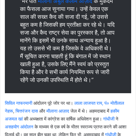
“मेरे पति
मौलाना अबुल कलाम आज़ाद
के मुकदमे
का फैसला आज सुनाया गया। उन्हें केवल एक
साल की सख्त कैद की सजा दी गई, जो उससे
बहुत कम है जिसकी हम प्रतीक्षा कर रहे थे। यदि
सजा और कैद राष्ट्र सेवा का पुरस्कार है, तो आप
मानेंगे कि इसमें भी उनके साथ अन्याय हुआ है।
यह तो उससे भी कम है जिसके वे अधिकारी थे।
मैं सूचित करना चाहती हूं कि बंगाल में जो स्थान
खाली हुआ है, उसके लिए मैंने स्वयं को प्रस्तुत
किया है और वे सभी कार्य नियमित रूप से जारी
रहेंगे जो उनकी उपस्थिति में होते थे।”
सिविल नाफरमानी
आंदोलन पूरे जोर पर था।
लाला लाजपत राय,
पं० मोतीलाल
नेहरू
,
चित्तरंजन दास
और
मौलाना आज़ाद
जेल में थे। अहमदाबाद में
हकीम
अजमल खां
की अध्यक्षता में कांग्रेस का वार्षिक अधिवेशन हुआ।
गांधीजी
ने
असहयोग आंदोलन
के माध्यम से एक वर्ष के भीतर स्वराज्य प्राप्त करने की आशा
दिलाई थी। वह साल बीत चुका था, लेकिन फिर भी, अहमदाबाद में
गांधीजी
के