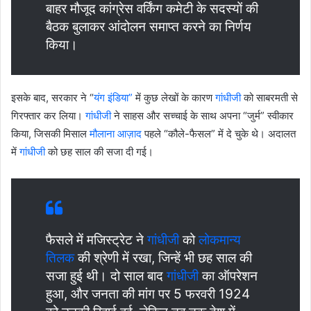
बाहर मौजूद कांग्रेस वर्किंग कमेटी के सदस्यों की
बैठक बुलाकर आंदोलन समाप्त करने का निर्णय
किया।
इसके बाद, सरकार ने “
यंग इंडिया”
में कुछ लेखों के कारण
गांधीजी
को साबरमती से
गिरफ्तार कर लिया।
गांधीजी
ने साहस और सच्चाई के साथ अपना “जुर्म” स्वीकार
किया, जिसकी मिसाल
मौलाना आज़ाद
पहले “कौले-फैसल” में दे चुके थे। अदालत
में
गांधीजी
को छह साल की सजा दी गई।
फैसले में मजिस्ट्रेट ने
गांधीजी
को
लोकमान्य
तिलक
की श्रेणी में रखा, जिन्हें भी छह साल की
सजा हुई थी। दो साल बाद
गांधीजी
का ऑपरेशन
हुआ, और जनता की मांग पर 5 फरवरी 1924