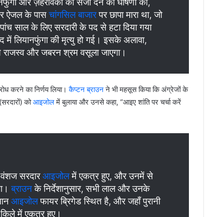
यानफुंगा और ज़हरावका को सजा देने की घोषणा की,
 और ऐजल के पास
चांगसिल बाजार
पर छापा मारा था, जो
ें पांच साल के लिए सरदारी के पद से हटा दिया गया
द में लियानफुंगा की मृत्यु हो गई। इसके अलावा,
 से राजस्व और जबरन श्रम वसूला जाएगा।
तिरोध करने का निर्णय लिया।
कैप्टन ब्राउन
ने भी महसूस किया कि अंग्रेजों के
 (सरदारों) को
आइजोल
में बुलाया और उनसे कहा, “आइए शांति पर चर्चा करें
े वंशज सरदार
आइजोल
में एकत्र हुए, और उनमें से
या।
ब्राउन
के निर्देशानुसार, सभी लाल और उनके
तमान
आइजोल
फायर ब्रिगेड स्थित है, और जहाँ पुरानी
ले में एकत्र हुए।