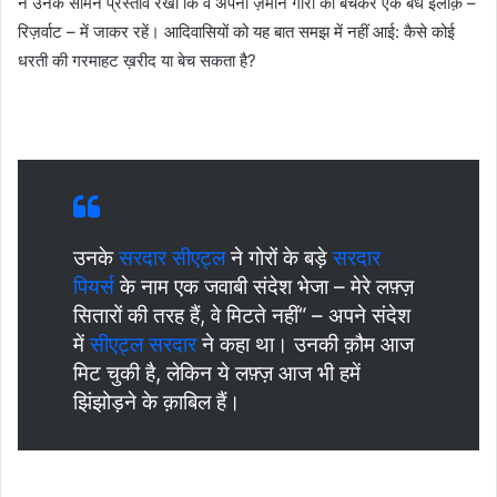
ने उनके सामने प्रस्ताव रखा कि वे अपनी ज़मीन गोरों को बेचकर एक बंधे इलाक़े –
रिज़र्वाट – में जाकर रहें। आदिवासियों को यह बात समझ में नहीं आई: कैसे कोई
धरती की गरमाहट ख़रीद या बेच सकता है?
उनके
सरदार सीएट्ल
ने गोरों के बड़े
सरदार
पियर्स
के नाम एक जवाबी संदेश भेजा – मेरे लफ़्ज़
सितारों की तरह हैं, वे मिटते नहीं“ – अपने संदेश
में
सीएट्ल सरदार
ने कहा था। उनकी क़ौम आज
मिट चुकी है, लेकिन ये लफ़्ज़ आज भी हमें
झिंझोड़ने के क़ाबिल हैं।