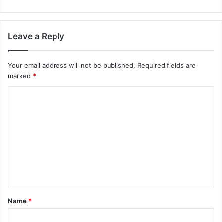
Leave a Reply
Your email address will not be published.
Required fields are
marked
*
C
o
m
m
e
n
t
*
Name
*