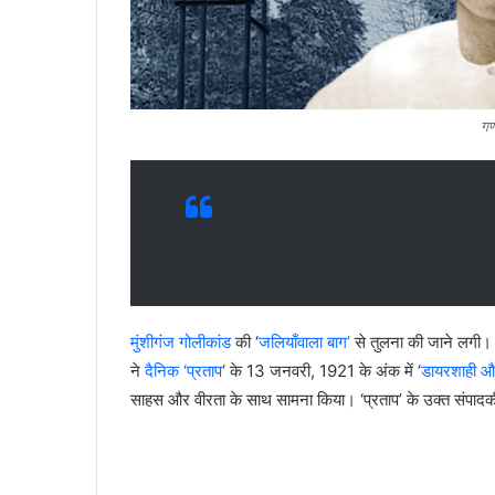
गणे
मुंशीगंज गोलीकांड
की ‘
जलियाँवाला बाग’
से तुलना की जाने लगी
ने
दैनिक ‘प्रताप
‘ के 13 जनवरी, 1921 के अंक में ‘
डायरशाही औ
साहस और वीरता के साथ सामना किया। ‘प्रताप’ के उक्त संपादकी