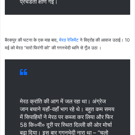
प्रचंडता क्षीण गई।
बैरकपुर की घटना के एक माह बाद,
मेरठ रेजिमेंट
ने विद्रोह की आवाज उठाई। 10
मई को मेरठ “मारो फिरंगी को” की गगनभेदी ध्वनि से गूँज उठा ।
मेरठ क्रांति की आग में जल रहा था। अंग्रेज
जान बचाने यहाँ-वहाँ भाग रहे थे। बहुत कम समय
में सिपाहियों ने मेरठ पर कब्जा कर लिया और फिर
58 कि०मी० दूरी पर स्थित दिल्ली की ओर मोर्चा
बढ़ा दिया। इस बार गगनभेदी नारा था – “चलो